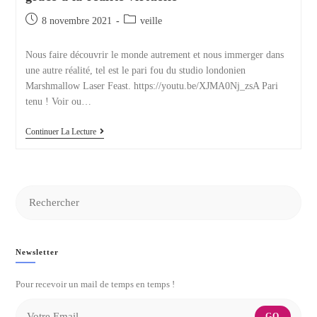
Publication
Post
8 novembre 2021
veille
publiée :
category:
Nous faire découvrir le monde autrement et nous immerger dans
une autre réalité, tel est le pari fou du studio londonien
Marshmallow Laser Feast. https://youtu.be/XJMA0Nj_zsA Pari
tenu ! Voir ou…
Dépasser
Continuer La Lecture
Les
Frontières
De
La
Perception
Grâce
À
La
Réalité
Virtuelle
Newsletter
Pour recevoir un mail de temps en temps !
GO