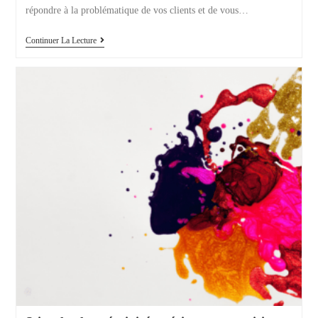
répondre à la problématique de vos clients et de vous…
Créez
Continuer La Lecture
Une
Marque
Remarquable
Et
Mémorable
Grâce
À
Votre
Proposition
De
Valeur