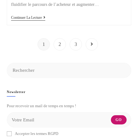
fluidifier le parcours de l’acheteur et augmenter…
3
Continuer La Lecture
Pratiques
E-
Commerce
À
Adopter
1
2
3
Aller à la page suivante
En
2022
Newsletter
Pour recevoir un mail de temps en temps !
GO
Accepter les termes RGPD