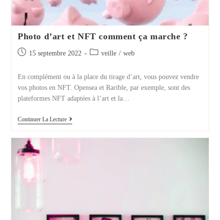
Photo d’art et NFT comment ça marche ?
Publication
Post
15 septembre 2022
veille
/
web
publiée :
category:
En complément ou à la place du tirage d’art, vous pouvez vendre
vos photos en NFT. Opensea et Rarible, par exemple, sont des
plateformes NFT adaptées à l’art et la…
Photo
Continuer La Lecture
D’art
Et
NFT
Comment
Ça
Marche
?