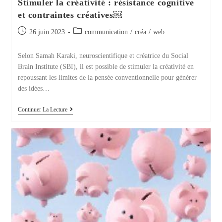
Stimuler la créativité : résistance cognitive
et contraintes créatives￼
Publication
Post
26 juin 2023
communication
/
créa
/
web
publiée :
category:
Selon Samah Karaki, neuroscientifique et créatrice du Social
Brain Institute (SBI), il est possible de stimuler la créativité en
repoussant les limites de la pensée conventionnelle pour générer
des idées…
Stimuler
Continuer La Lecture
La
Créativité
:
Résistance
Cognitive
Et
Contraintes
Créatives
￼