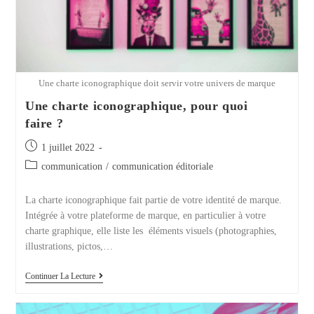
Une charte iconographique doit servir votre univers de marque
Une charte iconographique, pour quoi
faire ?
Publication
1 juillet 2022
publiée :
Post
communication
/
communication éditoriale
category:
La charte iconographique fait partie de votre identité de marque.
Intégrée à votre plateforme de marque, en particulier à votre
charte graphique, elle liste les éléments visuels (photographies,
illustrations, pictos,…
Une
Continuer La Lecture
Charte
Iconographique,
Pour